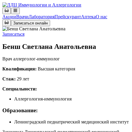
Акции
Врачи
Лаборатория
Прейскурант
Аптека
О нас
Записаться онлайн
Записаться
Бенш Светлана Анатольевна
Врач аллерголог-иммунолог
Квалификация:
Высшая категория
Стаж:
29 лет
Специальности:
Аллергология-иммунология
Образование:
Ленинградский педиатрический медицинский институт
Закончила Ленинградский педиатрический медицинский