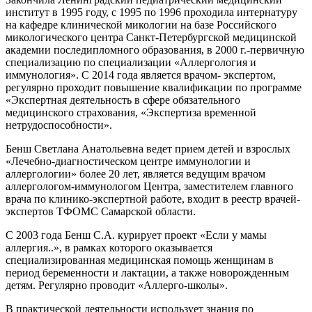
институт в 1995 году, с 1995 по 1996 проходила интернатуру
на кафедре клинической микологии на базе Российского
микологического центра Санкт-Петербургской медицинской
академии последипломного образования, в 2000 г.-первичную
специализацию по специализации «Аллергология и
иммунология». С 2014 года является врачом- экспертом,
регулярно проходит повышение квалификации по программе
«Экспертная деятельность в сфере обязательного
медицинского страхования, «Экспертиза временной
нетрудоспособности».
Бенш Светлана Анатольевна ведет прием детей и взрослых
«Лечебно-диагностическом центре иммунологии и
аллергологии» более 20 лет, является ведущим врачом
аллергологом-иммунологом Центра, заместителем главного
врача по клинико-экспертной работе, входит в реестр врачей-
экспертов ТФОМС Самарской области.
С 2003 года Бенш С.А. курирует проект «Если у мамы
аллергия..», в рамках которого оказывается
специализированная медицинская помощь женщинам в
период беременности и лактации, а также новорожденным
детям. Регулярно проводит «Аллерго-школы».
В практической деятельности использует знания по