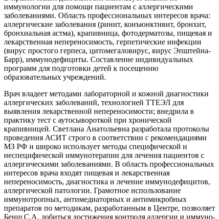
иммунологии для помощи пациентам с аллергическими
заболеваниями. Область профессиональных интересов врача:
аллергические заболевания (ринит, конъюнктивит, бронхит,
бронхиальная астма), крапивница, фотодерматозы, пищевая и
лекарственная непереносимость, герпетические инфекции
(вирус простого герпеса, цитомегаловирус, вирус Эпштейна-
Барр), иммунодефициты. Составление индивидуальных
программ для подготовки детей к посещению
образовательных учреждений.
Врач владеет методами лабораторной и кожной диагностики
аллергических заболеваний, технологией ТТЕЭЛ для
выявления лекарственной непереносимости; внедрила в
практику тест с аутосывороткой при хронической
крапивницей. Светлана Анатольевна разработала протоколы
проведения АСИТ строго в соответствии с рекомендациями
МЗ РФ и широко использует методы специфической и
неспецифической иммунотерапии для лечения пациентов с
аллергическими заболеваниями. В область профессиональных
интересов врача входят пищевая и лекарственная
непереносимость, диагностика и лечение иммунодефицитов,
аллергической патологии. Грамотное использование
иммунотропных, антимедиаторных и антимикробных
препаратов по методикам, разработанным в Центре, позволяет
Бенш С.А. добиться достижения контроля аллергии и иммуно-